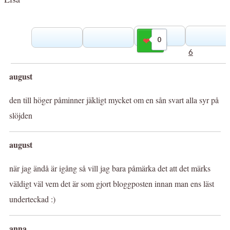
0
Gilla
6
august
den till höger påminner jäkligt mycket om en sån svart alla syr på
slöjden
august
när jag ändå är igång så vill jag bara påmärka det att det märks
väldigt väl vem det är som gjort bloggposten innan man ens läst
underteckad :)
anna