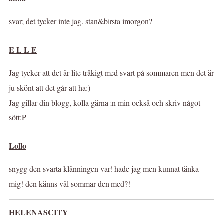
svar; det tycker inte jag. stan&birsta imorgon?
E L L E
Jag tycker att det är lite tråkigt med svart på sommaren men det är
ju skönt att det går att ha:)
Jag gillar din blogg, kolla gärna in min också och skriv något
sött:P
Lollo
snygg den svarta klänningen var! hade jag men kunnat tänka
mig! den känns väl sommar den med?!
HELENASCITY