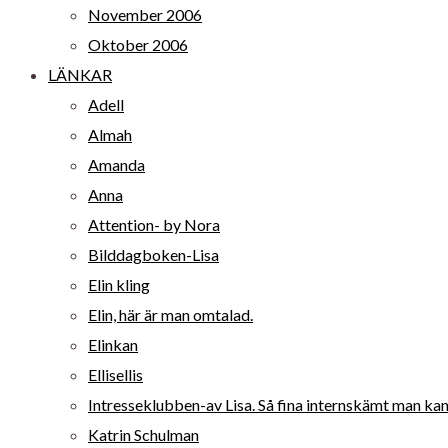
November 2006
Oktober 2006
LÄNKAR
Adell
Almah
Amanda
Anna
Attention- by Nora
Bilddagboken-Lisa
Elin kling
Elin, här är man omtalad.
Elinkan
Ellisellis
Intresseklubben-av Lisa. Så fina internskämt man kan 
Katrin Schulman