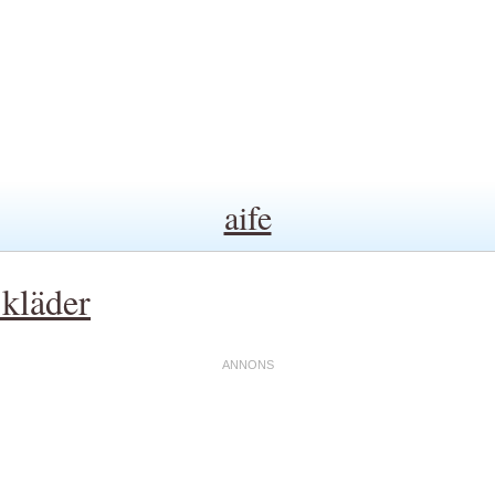
aife
 kläder