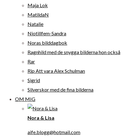
Maja Lok
MatildaN
Natalie
Niotillfem-Sandra
Noras bilddagbok
Ragnhild med de snygga bilderna hon också
Rar
Rip Att vara Alex Schulman
Sigrid
Silverskor med de fina bilderna
OM MIG
Nora & Lisa
aife.blogg@hotmail.com