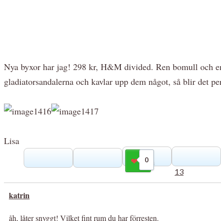
Nya byxor har jag! 298 kr, H&M divided. Ren bomull och enk
gladiatorsandalerna och kavlar upp dem något, så blir det pe
Lisa
0
Gilla
13
katrin
åh, låter snyggt! Vilket fint rum du har förresten.