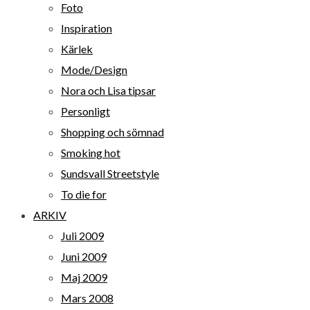
Foto
Inspiration
Kärlek
Mode/Design
Nora och Lisa tipsar
Personligt
Shopping och sömnad
Smoking hot
Sundsvall Streetstyle
To die for
ARKIV
Juli 2009
Juni 2009
Maj 2009
Mars 2008