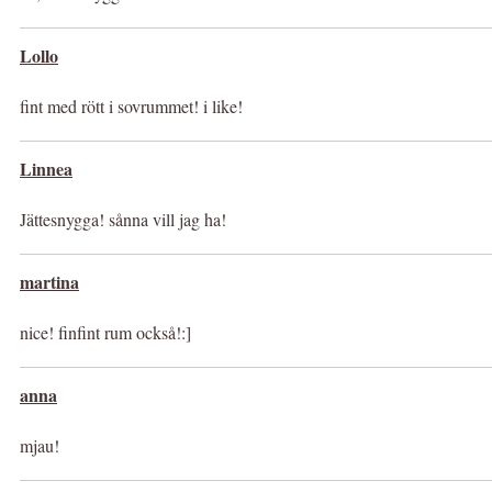
Lollo
fint med rött i sovrummet! i like!
Linnea
Jättesnygga! sånna vill jag ha!
martina
nice! finfint rum också!:]
anna
mjau!