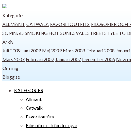
Kategorier
ALLMÄNT
CATWALK
FAVORITOUTFITS
FILOSOFIER OCH
SÖMNAD
SMOKING HOT
SUNDSVALL STREETSTYLE
TO D
Arkiv
Juli 2009
Juni 2009
Maj 2009
Mars 2008
Februari 2008
Januari
Mars 2007
Februari 2007
Januari 2007
December 2006
Novem
Om mig
Blogg.se
KATEGORIER
Allmänt
Catwalk
Favoritoutfits
Filosofier och funderingar