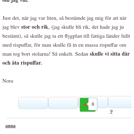
Just det, när jag var liten, så bestämde jag mig för att när
stor och rik
jag blev
, (jag skulle bli rik, det hade jag ju
bestämt), så skulle jag ta ett flygplan till fattiga länder fullt
med rispuffar, för man skulle få in en massa rispuffar om
skulle vi sitta där
man tog bort stolarna! Så enkelt. Sedan
och äta rispuffar.
Nora
0
Gilla
9
anna