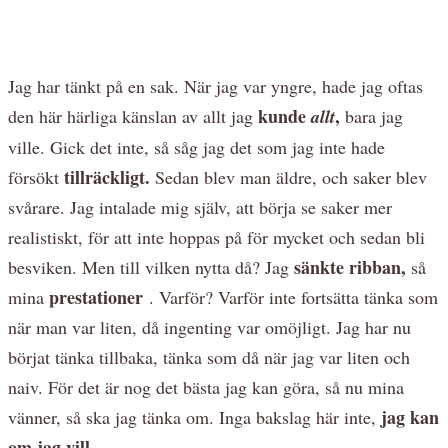
Jag har tänkt på en sak. När jag var yngre, hade jag oftas
kunde
,
den här härliga känslan av allt jag
allt
bara jag
ville. Gick det inte, så såg jag det som jag inte hade
tillräckligt.
försökt
Sedan blev man äldre, och saker blev
svårare. Jag intalade mig själv, att börja se saker mer
realistiskt, för att inte hoppas på för mycket och sedan bli
sänkte ribban,
besviken. Men till vilken nytta då? Jag
så
prestationer
mina
. Varför? Varför inte fortsätta tänka som
när man var liten, då ingenting var omöjligt. Jag har nu
börjat tänka tillbaka, tänka som då när jag var liten och
naiv. För det är nog det bästa jag kan göra, så nu mina
jag kan
vänner, så ska jag tänka om. Inga bakslag här inte,
om jag vill.